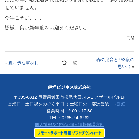
せていません。
今年こそは、、、。
皆様、良い新年度をお迎えください。
T.M
春の足音と253段の
«
真っ赤な宝探し
一覧
思い出
»
伊坪ビジネス株式会社
〒395-0812 長野県飯田市松尾代田746-1 アザールビル1F
営業日：土日祝をのぞく平日（ 土曜日の一部は営業 »
詳細
）
営業時間：9:00～17:30
TEL：
0265-24-6262
個人情報及び特定個人情報保護方針